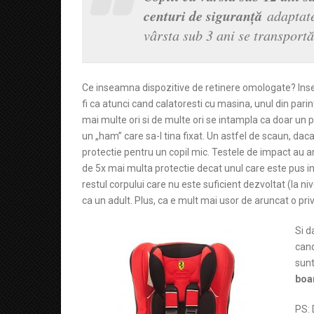
centuri de siguranţă
adaptate
vârsta sub 3 ani se transport
Ce inseamna dispozitive de retinere omologate? I
fi ca atunci cand calatoresti cu masina, unul din parint
mai multe ori si de multe ori se intampla ca doar un p
un „ham” care sa-l tina fixat. Un astfel de scaun, d
protectie pentru un copil mic. Testele de impact au 
de 5x mai multa protectie decat unul care este pus inve
restul corpului care nu este suficient dezvoltat (la n
ca un adult. Plus, ca e mult mai usor de aruncat o priv
Si d
cand
sunt
boa
PS: 