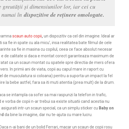
 greutăţii şi dimensiunilor lor, iar cei cu
dispozitive de reţinere omologate.
ă numai în
nseamna
scaun auto copii
,
un dispozitiv ca cel din imagine. Ideal ar
i sa fie in spate cu ala micu’, insa realitatea bate filmul de cele
arinte sa fie in masina cu copilul, ceea ce face absolut necesar
aca e de calitate si daca e montat corect garanteaza maximum de
aratat ca un scaun montat cu spatele spre directia de mers ofera
rs. In primii ani de viata, copii au capul mare in raport cu
ivel de musculatura si coloana) pentru a suporta un impact la fel
ire la bebe astfel, fara sa iti muti atentia (prea mult) de la drum.
aca se intampla ca sofer sa mai raspunzi la telefon in trafic,
 e vorba de copii n-ar trebui sa existe situatii cand acestia nu
 asigurati intr-un scaun special, ca un simplu sticker cu
Baby on
rd
da bine la imagine, dar nu te-ajuta cu mare lucru.
Daca n-ai bani de un bolid Ferrari, macar un scaun de copii rosu