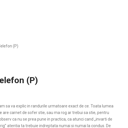
Telefon (P)
telefon (P)
am sa va explic in randurile urmatoare exact de ce. Toata lumea
e are carnet de sofer stie, sau ma rog ar trebui sa stie, pentru
observ ca nu se prea pune in practica, ca atunci cand „invarti de
rig” atentia ta trebuie indreptata numai si numai la condus. De