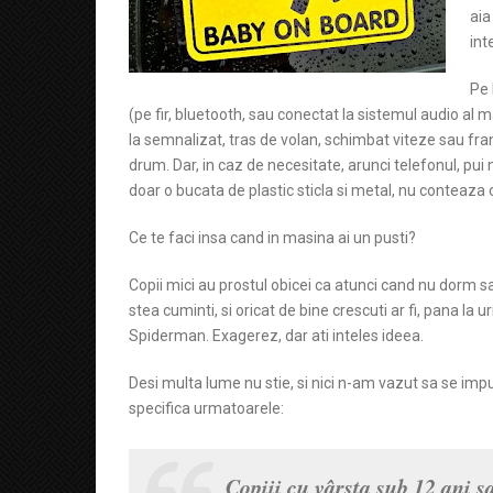
aia
int
Pe 
(pe fir, bluetooth, sau conectat la sistemul audio al
la semnalizat, tras de volan, schimbat viteze sau fra
drum. Dar, in caz de necesitate, arunci telefonul, pui 
doar o bucata de plastic sticla si metal, nu conteaza 
Ce te faci insa cand in masina ai un pusti?
Copii mici au prostul obicei ca atunci cand nu dorm sa 
stea cuminti, si oricat de bine crescuti ar fi, pana la 
Spiderman. Exagerez, dar ati inteles ideea.
Desi multa lume nu stie, si nici n-am vazut sa se im
specifica urmatoarele:
Copiii cu vârsta sub 12 ani s