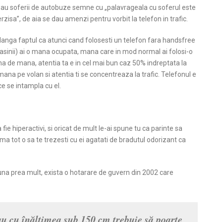
 au soferii de autobuze semne cu „palavrageala cu soferul
este
erzisa”, de aia se dau amenzi pentru vorbit la telefon in trafic.
langa faptul ca atunci cand folosesti un telefon fara handsfree
 masinii) ai o mana ocupata, mana care in mod normal ai folosi-o
na de mana, atentia ta e in cel mai bun caz 50% indreptata la
mana pe volan si atentia ti se concentreaza la trafic. Telefonul e
ce se intampla cu el.
fie hiperactivi, si oricat de mult le-ai spune tu ca parinte sa
urma tot o sa te trezesti cu ei agatati de bradutul odorizant ca
puna prea mult, exista o hotarare de guvern din 2002 care
au cu înălţimea sub 150 cm trebuie să poarte