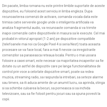
Din pacate, limba romana nu este printre limbile suportate de aceste
dispozitive, eu folosind acest serviciu in limba engleza. Dupa
recunoasterea comenzii de activare, comanda vocala data este
trimisa catre serverele google unde o inteligenta artificiala va
analiza fragmentul audio, va recunoaste comanda si va trimite
inapoi comenzile catre dispozitivele in masura sa le execute. Cel mai
probabil in viitorul apropiat (1-2 ani) pe dispozitive compatibile
(telefoanele mai noi ca Google Pixel 4 si seria Nest) toata aceasta
procesare se va face local, fara a mai fi nevoie ca inregistrarile
comenzilor sa paraseasca reteaua locala. Pentru o mai usoara
folosire a casei smart, este necesar ca majoritatea incaperilor sa fie
dotate cu un astfel de dispozitiv care pe langa functionalitatea de
control prin voce a celorlate dispozitve smart, poate sa redea
muzica, streaming radio, sa raspunda la intrebari, sa seteze alarme
sau timere, sa iti aduca aminte de un anumit lucru, sa aprinda, stinga
si sa schimbe culoarea la becuri, sa porneasca si sa inchida
televizoare, sau sa fie folosit pentru jocuri sau sa spuna povesti la
copii.