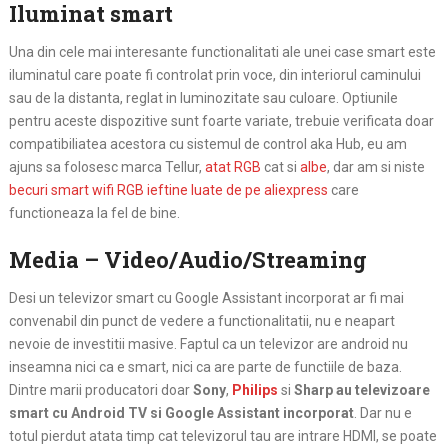
Iluminat smart
Una din cele mai interesante functionalitati ale unei case smart este
iluminatul care poate fi controlat prin voce, din interiorul caminului
sau de la distanta, reglat in luminozitate sau culoare. Optiunile
pentru aceste dispozitive sunt foarte variate, trebuie verificata doar
compatibiliatea acestora cu sistemul de control aka Hub, eu am
ajuns sa folosesc marca Tellur,
atat RGB
cat si
albe
, dar am si niste
becuri smart wifi RGB ieftine luate de pe aliexpress
care
functioneaza la fel de bine.
Media – Video/Audio/Streaming
Desi un televizor smart cu Google Assistant incorporat ar fi mai
convenabil din punct de vedere a functionalitatii, nu e neapart
nevoie de investitii masive. Faptul ca un televizor are android nu
inseamna nici ca e smart, nici ca are parte de functiile de baza.
Dintre marii producatori doar
Sony
,
Philips
si
Sharp
au televizoare
smart cu Android TV si Google Assistant incorporat
. Dar nu e
totul pierdut atata timp cat televizorul tau are intrare HDMI, se poate