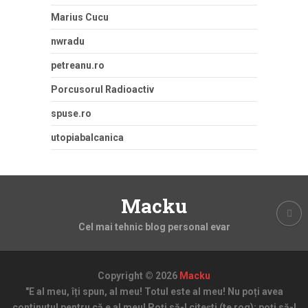
Marius Cucu
nwradu
petreanu.ro
Porcusorul Radioactiv
spuse.ro
utopiabalcanica
Macku
Cel mai tehnic blog personal evar
Copyright © 2026
Macku
"E al meu, îți spun, al meu! Totul este al meu! Nu poți avea
continutul pentru că e al meu! Poți să-l citești (te rog); poți să-l