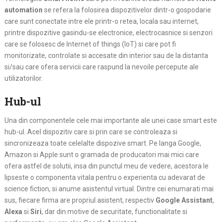
automation
se refera la folosirea dispozitivelor dintr-o gospodarie
care sunt conectate intre ele printr-o retea, locala sau internet,
printre dispozitive gasindu-se electronice, electrocasnice si senzori
care se folosesc de Internet of things (IoT) si care pot fi
monitorizate, controlate si accesate din interior sau de la distanta
si/sau care ofera servicii care raspund la nevoile percepute ale
utilizatorilor.
Hub-ul
Una din componentele cele mai importante ale unei case smart este
hub-ul. Acel dispozitiv care si prin care se controleaza si
sincronizeaza toate celelalte dispozive smart. Pe langa Google,
Amazon si Apple sunt o gramada de producatori mai mici care
ofera astfel de solutii, insa din punctul meu de vedere, acestora le
lipseste o componenta vitala pentru o experienta cu adevarat de
science fiction, si anume asistentul virtual. Dintre cei enumarati mai
sus, fiecare firma are propriul asistent, respectiv
Google Assistant
,
Alexa
si
Siri
, dar din motive de securitate, functionalitate si