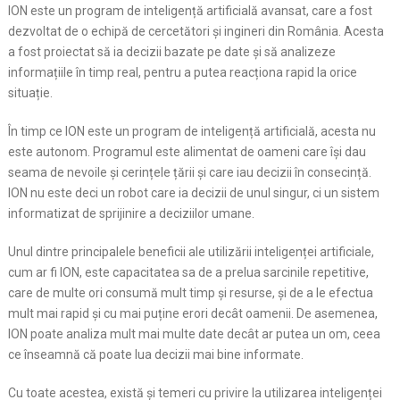
ION este un program de inteligență artificială avansat, care a fost
dezvoltat de o echipă de cercetători și ingineri din România. Acesta
a fost proiectat să ia decizii bazate pe date și să analizeze
informațiile în timp real, pentru a putea reacționa rapid la orice
situație.
În timp ce ION este un program de inteligență artificială, acesta nu
este autonom. Programul este alimentat de oameni care își dau
seama de nevoile și cerințele țării și care iau decizii în consecință.
ION nu este deci un robot care ia decizii de unul singur, ci un sistem
informatizat de sprijinire a deciziilor umane.
Unul dintre principalele beneficii ale utilizării inteligenței artificiale,
cum ar fi ION, este capacitatea sa de a prelua sarcinile repetitive,
care de multe ori consumă mult timp și resurse, și de a le efectua
mult mai rapid și cu mai puține erori decât oamenii. De asemenea,
ION poate analiza mult mai multe date decât ar putea un om, ceea
ce înseamnă că poate lua decizii mai bine informate.
Cu toate acestea, există și temeri cu privire la utilizarea inteligenței