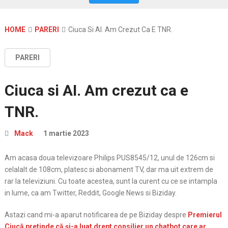
HOME
PARERI
Ciuca Si AI. Am Crezut Ca E TNR.
PARERI
Ciuca si AI. Am crezut ca e
TNR.
Mack
1 martie 2023
Am acasa doua televizoare Philips PUS8545/12, unul de 126cm si
celalalt de 108cm, platesc si abonament TV, dar ma uit extrem de
rar la televiziuni. Cu toate acestea, sunt la curent cu ce se intampla
in lume, ca am Twitter, Reddit, Google News si Biziday.
Astazi cand mi-a aparut notificarea de pe Biziday despre
Premierul
Ciucă pretinde că și-a luat drept consilier un chatbot care ar