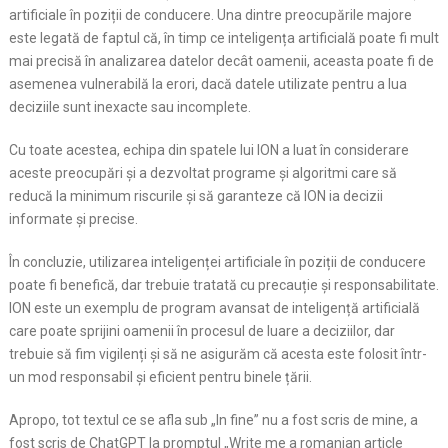
artificiale în poziții de conducere. Una dintre preocupările majore
este legată de faptul că, în timp ce inteligența artificială poate fi mult
mai precisă în analizarea datelor decât oamenii, aceasta poate fi de
asemenea vulnerabilă la erori, dacă datele utilizate pentru a lua
deciziile sunt inexacte sau incomplete.
Cu toate acestea, echipa din spatele lui ION a luat în considerare
aceste preocupări și a dezvoltat programe și algoritmi care să
reducă la minimum riscurile și să garanteze că ION ia decizii
informate și precise.
În concluzie, utilizarea inteligenței artificiale în poziții de conducere
poate fi benefică, dar trebuie tratată cu precauție și responsabilitate.
ION este un exemplu de program avansat de inteligență artificială
care poate sprijini oamenii în procesul de luare a deciziilor, dar
trebuie să fim vigilenți și să ne asigurăm că acesta este folosit într-
un mod responsabil și eficient pentru binele țării.
Apropo, tot textul ce se afla sub „In fine” nu a fost scris de mine, a
fost scris de ChatGPT la promptul „Write me a romanian article