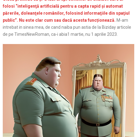
folosi “inteligenţă artificială pentru a capta rapid şi automat
părerile, doleanţele românilor, folosind informaţiile din spaţiul
public”. Nu este clar cum sau dacă acesta funcționează.
M-am
intrebat in sinea mea, de cand naiba pun astia de la Biziday articole
de pe TimesNewRoman, ca-i abia1 martie, nu 1 aprilie 2023.