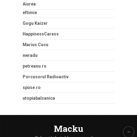
Aiurea
eftimie
Gogu Kaizer
HappinessCaress
Marius Cucu
nwradu
petreanu.ro
Porcusorul Radioactiv
spuse.ro
utopiabalcanica
Macku