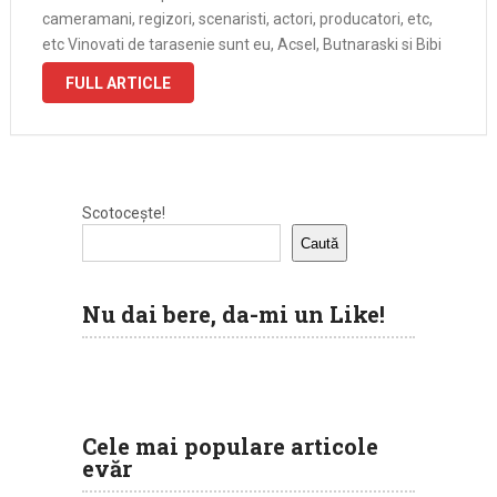
cameramani, regizori, scenaristi, actori, producatori, etc,
etc Vinovati de tarasenie sunt eu, Acsel, Butnaraski si Bibi
in cel mai scurtmetraj care este. Daca aveti intrebari, lasati
FULL ARTICLE
un …
Scotocește!
Caută
Nu dai bere, da-mi un Like!
Cele mai populare articole
evăr