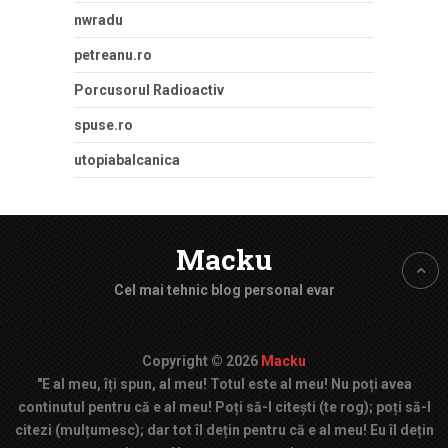
nwradu
petreanu.ro
Porcusorul Radioactiv
spuse.ro
utopiabalcanica
Macku
Cel mai tehnic blog personal evar
Copyright © 2026
Macku
"E al meu, îți spun, al meu! Totul este al meu! Nu poți avea
continutul pentru că e al meu! Poți să-l citești (te rog); poți să-l
citezi (mulțumesc); dar tot îl dețin pentru că e al meu! Eu îl dețin