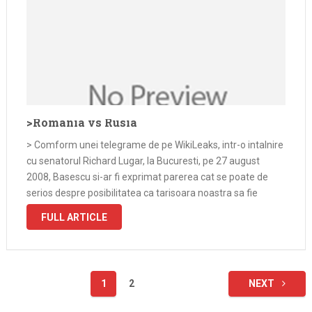
>Romania vs Rusia
> Comform unei telegrame de pe WikiLeaks, intr-o intalnire
cu senatorul Richard Lugar, la Bucuresti, pe 27 august
2008, Basescu si-ar fi exprimat parerea cat se poate de
serios despre posibilitatea ca tarisoara noastra sa fie
atrasa intr-un conflict de natura militara cu Rusia, in
FULL ARTICLE
Transnistria, …
Paginație
1
2
NEXT
articole