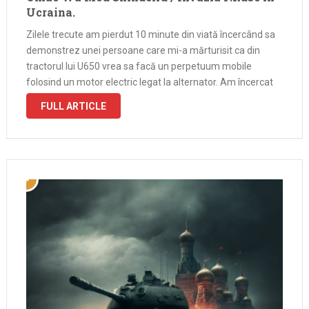
Ucraina.
Zilele trecute am pierdut 10 minute din viată încercând sa
demonstrez unei persoane care mi-a mărturisit ca din
tractorul lui U650 vrea sa facă un perpetuum mobile
folosind un motor electric legat la alternator. Am încercat
sa-i explic ca acest lucru este imposibil fără sa intru …
FULL ARTICLE