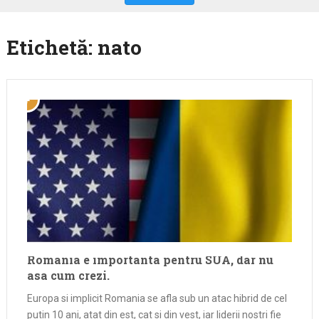
Etichetă:
nato
Romania e importanta pentru SUA, dar nu
asa cum crezi.
Europa si implicit Romania se afla sub un atac hibrid de cel
putin 10 ani, atat din est, cat si din vest, iar liderii nostri fie