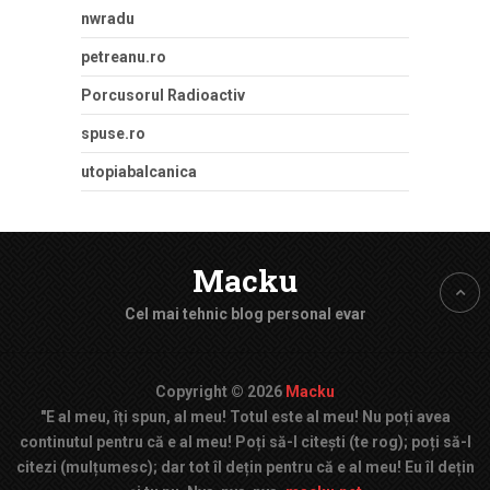
nwradu
petreanu.ro
Porcusorul Radioactiv
spuse.ro
utopiabalcanica
Macku
Cel mai tehnic blog personal evar
Copyright © 2026
Macku
"E al meu, îți spun, al meu! Totul este al meu! Nu poți avea
continutul pentru că e al meu! Poți să-l citești (te rog); poți să-l
citezi (mulțumesc); dar tot îl dețin pentru că e al meu! Eu îl dețin