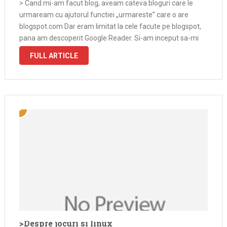
> Cand mi-am facut blog, aveam cateva bloguri care le
urmaream cu ajutorul functiei „urmareste” care o are
blogspot.com Dar eram limitat la cele facute pe blogspot,
pana am descoperit Google Reader. Si-am inceput sa-mi
fac curatenie prin bookmark-urile de la Opera si sa bag
FULL ARTICLE
feed-urile …
>Despre jocuri si linux