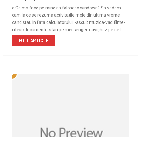
> Ce ma face pe mine sa folosesc windows? Sa vedem,
cam la ce se rezuma activitatile mele din ultima vreme
cand stau in fata calculatorului: -ascult muzica-vad filme-
citesc documente-stau pe messenger-navighez pe net-
descarc de pe torrente-joc ultimele jocuri aparute Cam la
FULL ARTICLE
asta se rezuma tot.Pe …