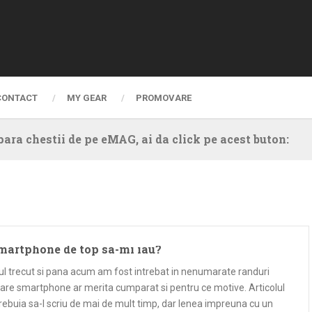
CONTACT
MY GEAR
PROMOVARE
ara chestii de pe eMAG, ai da click pe acest buton:
martphone de top sa-mi iau?
ul trecut si pana acum am fost intrebat in nenumarate randuri
are smartphone ar merita cumparat si pentru ce motive. Articolul
rebuia sa-l scriu de mai de mult timp, dar lenea impreuna cu un