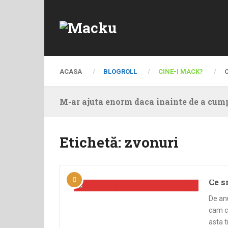
ACASA
BLOGROLL
CINE-I MACK?
M-ar ajuta enorm daca inainte de a cump
Etichetă:
zvonuri
Ce s
De an
cam c
asta t