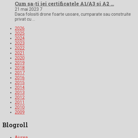
Cum sa-ti iei certificatele A1/A3 si A2 …
21 mai 2023
7
Daca folositi drone foarte usoare, cumparate sau construite
privat cu …
2026
2025
2024
2023
2022
2021
2020
2019
2018
2017
2016
2015
2014
2013
2012
2011
2010
2009
Blogroll
Aiurea