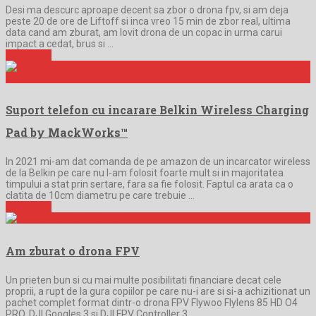
Desi ma descurc aproape decent sa zbor o drona fpv, si am deja
peste 20 de ore de Liftoff si inca vreo 15 min de zbor real, ultima
data cand am zburat, am lovit drona de un copac in urma carui
impact a cedat, brus si …
Full Article
Suport telefon cu incarare Belkin Wireless Charging
Pad by MackWorks™
In 2021 mi-am dat comanda de pe amazon de un incarcator wireless
de la Belkin pe care nu l-am folosit foarte mult si in majoritatea
timpului a stat prin sertare, fara sa fie folosit. Faptul ca arata ca o
clatita de 10cm diametru pe care trebuie …
Full Article
Am zburat o drona FPV
Un prieten bun si cu mai multe posibilitati financiare decat cele
proprii, a rupt de la gura copiilor pe care nu-i are si si-a achizitionat un
pachet complet format dintr-o drona FPV Flywoo Flylens 85 HD O4
PRO, DJI Googles 3 si DJI FPV Controller 3, …