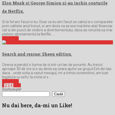
Elon Musk si George Simion si-au inchis conturile
de Netflix.
Si la fel am facut si eu. Doar ca eu am facut un calcul si o comparatie
pret-calitate anul trecut, si-am decis ca as iesi mai bine atat financiar
cat si din punct de vedere a divertismentului, daca as renunta sa mai
platesc abonamentul la Netflix. …
Full Article
Search and rescue: Sheep edition.
Cineva a pierdut o turma de oi intr-un lan de porumb. Au trecut
aproape 30 de ore si s-au decis sa ceara ajutor pe grupul Esti din Iasi
daca… unde sotia a vazut mesajul, mi-a trimis screenshot, am luat
legatura cu sefu’ la ovine si o …
Full Article
Paginație
1
2
3
4
Next
Scotocește!
articole
Caută
Nu dai bere, da-mi un Like!