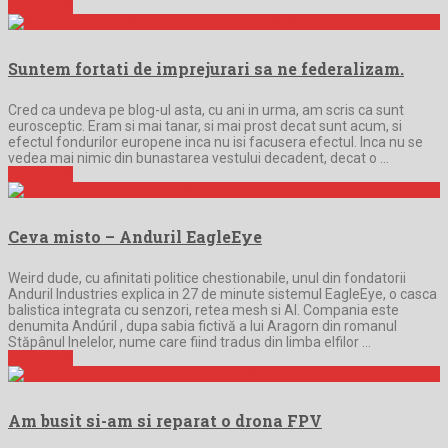
Full Article
Suntem fortati de imprejurari sa ne federalizam.
Cred ca undeva pe blog-ul asta, cu ani in urma, am scris ca sunt
eurosceptic. Eram si mai tanar, si mai prost decat sunt acum, si
efectul fondurilor europene inca nu isi facusera efectul. Inca nu se
vedea mai nimic din bunastarea vestului decadent, decat o …
Full Article
Ceva misto – Anduril EagleEye
Weird dude, cu afinitati politice chestionabile, unul din fondatorii
Anduril Industries explica in 27 de minute sistemul EagleEye, o casca
balistica integrata cu senzori, retea mesh si AI. Compania este
denumita Andúril , dupa sabia fictivă a lui Aragorn din romanul
Stăpânul Inelelor, nume care fiind tradus din limba elfilor …
Full Article
Am busit si-am si reparat o drona FPV