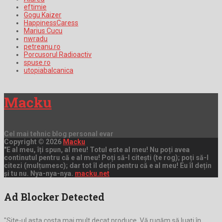
eftimie
Gogu Kaizer
HappinessCaress
Marius Cucu
nwradu
petreanu.ro
Porcusorul Radioactiv
spuse.ro
utopiabalcanica
Macku
Cel mai tehnic blog personal evar
Copyright © 2026
Macku
"E al meu, îți spun, al meu! Totul este al meu! Nu poți avea
continutul pentru că e al meu! Poți să-l citești (te rog); poți să-l
citezi (mulțumesc); dar tot îl dețin pentru că e al meu! Eu îl dețin
și tu nu. Nya-nya-nya.
macku.net
Ad Blocker Detected
"Site-ul asta costa mai mult decat produce. Vă rugăm să luați în