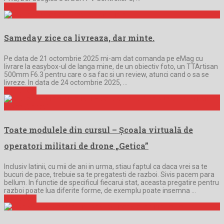
Full Article
Sameday zice ca livreaza, dar minte.
Pe data de 21 octombrie 2025 mi-am dat comanda pe eMag cu
livrare la easybox-ul de langa mine, de un obiectiv foto, un TTArtisan
500mm F6.3 pentru care o sa fac si un review, atunci cand o sa se
livreze. In data de 24 octombrie 2025, …
Full Article
Toate modulele din cursul – Școala virtuală de
operatori militari de drone „Getica”
Inclusiv latinii, cu mii de ani in urma, stiau faptul ca daca vrei sa te
bucuri de pace, trebuie sa te pregatesti de razboi. Sivis pacem para
bellum. In functie de specificul fiecarui stat, aceasta pregatire pentru
razboi poate lua diferite forme, de exemplu poate insemna …
Full Article