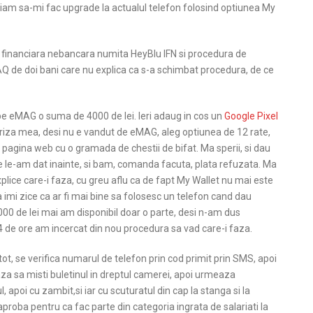
nuiam sa-mi fac upgrade la actualul telefon folosind optiunea My
ie financiara nebancara numita HeyBlu IFN si procedura de
FAQ de doi bani care nu explica ca s-a schimbat procedura, de ce
 pe eMAG o suma de 4000 de lei. Ieri adaug in cos un
Google Pixel
rpriza mea, desi nu e vandut de eMAG, aleg optiunea de 12 rate,
pagina web cu o gramada de chestii de bifat. Ma sperii, si dau
e le-am dat inainte, si bam, comanda facuta, plata refuzata. Ma
xplice care-i faza, cu greu aflu ca de fapt My Wallet nu mai este
 imi zice ca ar fi mai bine sa folosesc un telefon cand dau
000 de lei mai am disponibil doar o parte, desi n-am dus
 de ore am incercat din nou procedura sa vad care-i faza.
tot, se verifica numarul de telefon prin cod primit prin SMS, apoi
a sa misti buletinul in dreptul camerei, apoi urmeaza
l, apoi cu zambit,si iar cu scuturatul din cap la stanga si la
 aproba pentru ca fac parte din categoria ingrata de salariati la