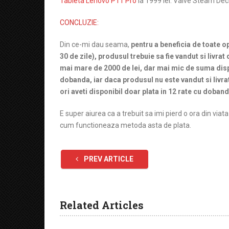
Tableta Lenovo P11 Pro
la 1999 lei. Valve Steam De
CONCLUZIE:
Din ce-mi dau seama,
pentru a beneficia de toate op
30 de zile), produsul trebuie sa fie vandut si livrat
mai mare de 2000 de lei, dar mai mic de suma dispon
dobanda, iar daca produsul nu este vandut si livrat
ori aveti disponibil doar plata in 12 rate cu doband
E super aiurea ca a trebuit sa imi pierd o ora din vi
cum functioneaza metoda asta de plata.
PREV ARTICLE
Related Articles