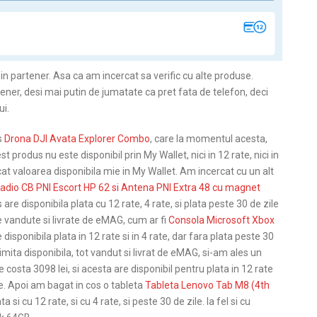
in partener. Asa ca am incercat sa verific cu alte produse.
ner, desi mai putin de jumatate ca pret fata de telefon, deci
ui.
s
Drona DJI Avata Explorer Combo
, care la momentul acesta,
 produs nu este disponibil prin My Wallet, nici in 12 rate, nici in
at valoarea disponibila mie in My Wallet. Am incercat cu un alt
 radio CB PNI Escort HP 62 si Antena PNI Extra 48 cu magnet
are disponibila plata cu 12 rate, 4 rate, si plata peste 30 de zile
e vandute si livrate de eMAG, cum ar fi
Consola Microsoft Xbox
disponibila plata in 12 rate si in 4 rate, dar fara plata peste 30
mita disponibila, tot vandut si livrat de eMAG, si-am ales un
 costa 3098 lei, si acesta are disponibil pentru plata in 12 rate
ile. Apoi am bagat in cos o tableta
Tableta Lenovo Tab M8 (4th
a si cu 12 rate, si cu 4 rate, si peste 30 de zile. la fel si cu