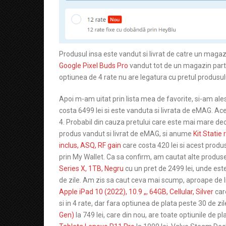
Produsul insa este vandut si livrat de catre un magaz
Google Pixel Buds Pro
vandut tot de un magazin parte
optiunea de 4 rate nu are legatura cu pretul produsul
Apoi m-am uitat prin lista mea de favorite, si-am ale
costa 6499 lei si este vanduta si livrata de eMAG. Acest
4. Probabil din cauza pretului care este mai mare dec
produs vandut si livrat de eMAG, si anume
Kit Statie
inclus, ASQ, RF gain
care costa 420 lei si acest produs 
prin My Wallet. Ca sa confirm, am cautat alte produs
Series X, 1TB, Negru
cu un pret de 2499 lei, unde este 
de zile. Am zis sa caut ceva mai scump, aproape de li
Apple iPad 10 (2022), 10.9 „, 64GB, Cellular, Silver
care
si in 4 rate, dar fara optiunea de plata peste 30 de z
Gen)
la 749 lei, care din nou, are toate optiunile de plat