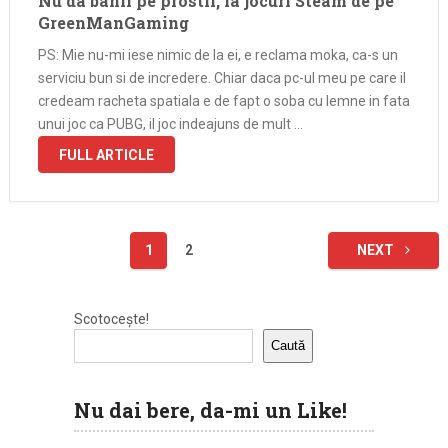
Nu da banii pe prostii, ia jocuri Steam de pe
GreenManGaming
PS: Mie nu-mi iese nimic de la ei, e reclama moka, ca-s un
serviciu bun si de incredere. Chiar daca pc-ul meu pe care il
credeam racheta spatiala e de fapt o soba cu lemne in fata
unui joc ca PUBG, il joc indeajuns de mult …
FULL ARTICLE
Paginație
1
2
NEXT
articole
Scotocește!
Caută
Nu dai bere, da-mi un Like!