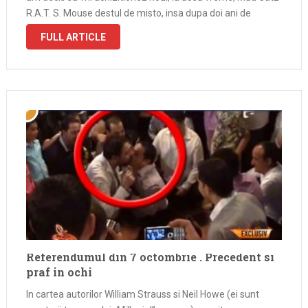
R.A.T. S. Mouse destul de misto, insa dupa doi ani de
folosire, am inceput sa am …
FULL ARTICLE
Referendumul din 7 octombrie . Precedent si
praf in ochi
In cartea autorilor William Strauss si Neil Howe (ei sunt