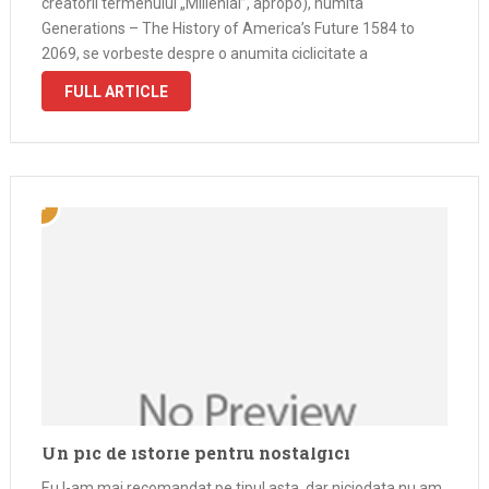
creatorii termenului „Millenial”, apropo), numita
Generations – The History of America’s Future 1584 to
2069, se vorbeste despre o anumita ciclicitate a
generatiilor. Wiki link. Desi copiii nu se nasc toti o data,
FULL ARTICLE
acestia trec toti …
Un pic de istorie pentru nostalgici
Eu l-am mai recomandat pe tipul asta, dar niciodata nu am