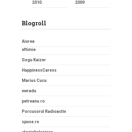
2010
2009
Blogroll
Aiurea
eftimie
Gogu Kaizer
HappinessCaress
Marius Cucu
nwradu
petreanu.ro
Porcusorul Radioactiv
spuse.ro
utopiabalcanica