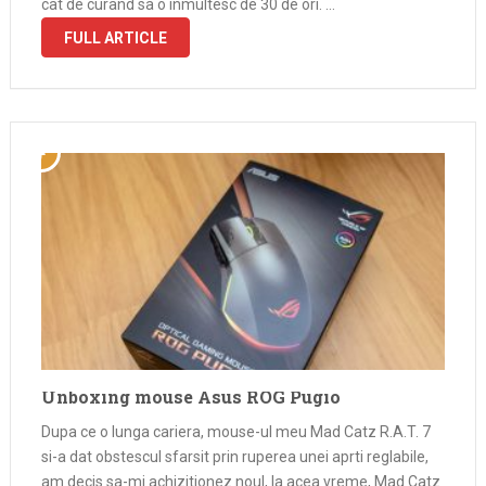
cat de curand sa o inmultesc de 30 de ori. …
FULL ARTICLE
Unboxing mouse Asus ROG Pugio
Dupa ce o lunga cariera, mouse-ul meu Mad Catz R.A.T. 7
si-a dat obstescul sfarsit prin ruperea unei aprti reglabile,
am decis sa-mi achizitionez noul, la acea vreme, Mad Catz