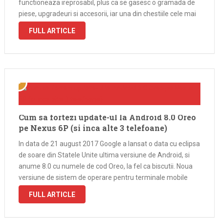
functioneaza ireprosabil, plus ca se gasesc o gramada de
piese, upgradeuri si accesorii, iar una din chestiile cele mai
faine e ca pot fi programate …
FULL ARTICLE
Cum sa fortezi update-ul la Android 8.0 Oreo
pe Nexus 6P (si inca alte 3 telefoane)
In data de 21 august 2017 Google a lansat o data cu eclipsa
de soare din Statele Unite ultima versiune de Android, si
anume 8.0 cu numele de cod Oreo, la fel ca biscutii. Noua
versiune de sistem de operare pentru terminale mobile
vine cu cateva …
FULL ARTICLE