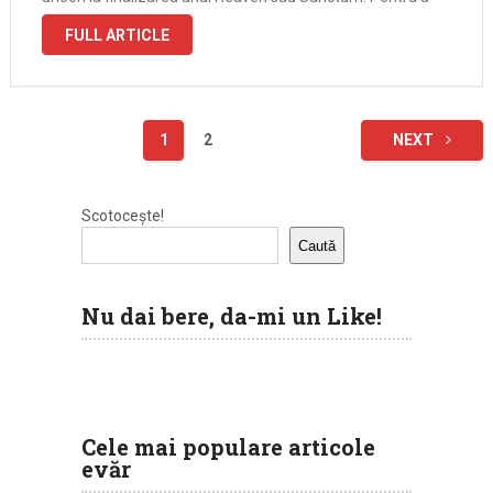
putea rezista intr-o escalare 10/10 este nevoie de …
FULL ARTICLE
Paginație
1
2
NEXT
articole
Scotocește!
Caută
Nu dai bere, da-mi un Like!
Cele mai populare articole
evăr