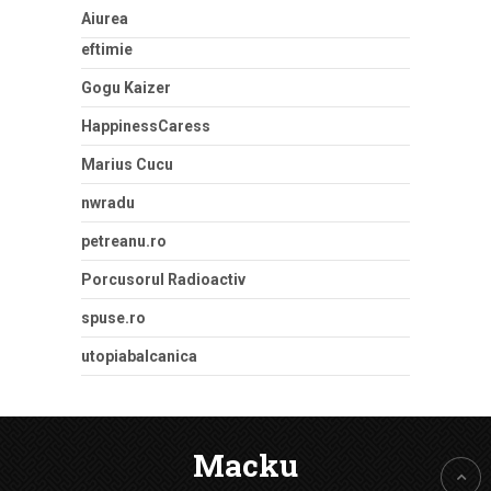
Aiurea
eftimie
Gogu Kaizer
HappinessCaress
Marius Cucu
nwradu
petreanu.ro
Porcusorul Radioactiv
spuse.ro
utopiabalcanica
Macku