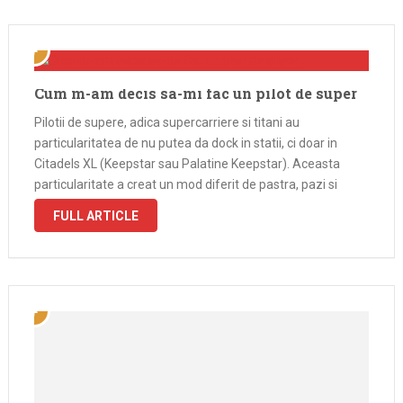
Cum m-am decis sa-mi fac un pilot de super
Pilotii de supere, adica supercarriere si titani au
particularitatea de nu putea da dock in statii, ci doar in
Citadels XL (Keepstar sau Palatine Keepstar). Aceasta
particularitate a creat un mod diferit de pastra, pazi si
transporta acest tip de nave. Pe langa necesitatea de a …
FULL ARTICLE