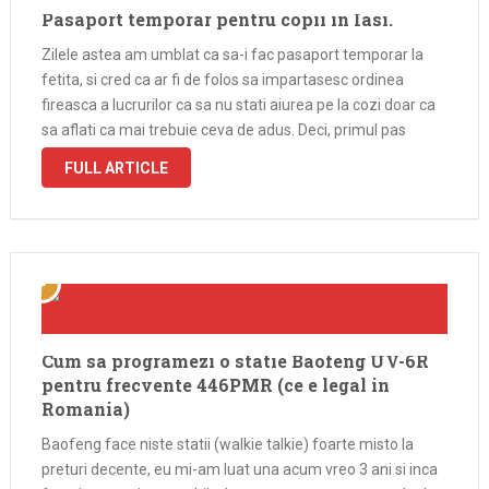
Pasaport temporar pentru copii in Iasi.
Zilele astea am umblat ca sa-i fac pasaport temporar la
fetita, si cred ca ar fi de folos sa impartasesc ordinea
fireasca a lucrurilor ca sa nu stati aiurea pe la cozi doar ca
sa aflati ca mai trebuie ceva de adus. Deci, primul pas
este …
FULL ARTICLE
Cum sa programezi o statie Baofeng UV-6R
pentru frecvente 446PMR (ce e legal in
Romania)
Baofeng face niste statii (walkie talkie) foarte misto la
preturi decente, eu mi-am luat una acum vreo 3 ani si inca