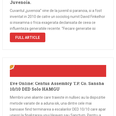
Juvenoia.
Cuvantul „juvenoia” vine de la juvenil si paranoia, si a fost
inventat in 2010 de catre un sociolog numit David Finkelhor
si inseamna o frica exagerata declansata de ceea ce
influenteza generatiile recente. “Fiecare generatie isi
imagineaza despre sine ca fiind mai inteligenta decat cea
FULL ARTICLE
de …
Eve Online: Centus Assembly T.P. Co. Sansha
10/10 DED Solo HAMGU
Membrii unei aliante care traieste in nullsec au la dispozitie
metode variate de a aduna isk, una dintre cele mai
banoase fiind terminarea a escalarilor DED 10/10 care apar
uneori la finalizarea unui Heaven sau Sanctum. Pentru a