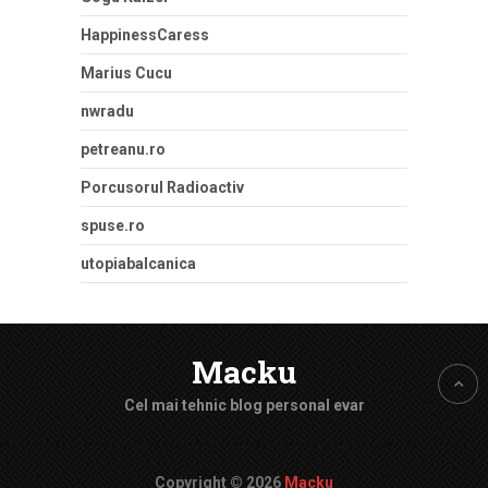
HappinessCaress
Marius Cucu
nwradu
petreanu.ro
Porcusorul Radioactiv
spuse.ro
utopiabalcanica
Macku
Cel mai tehnic blog personal evar
Copyright © 2026
Macku