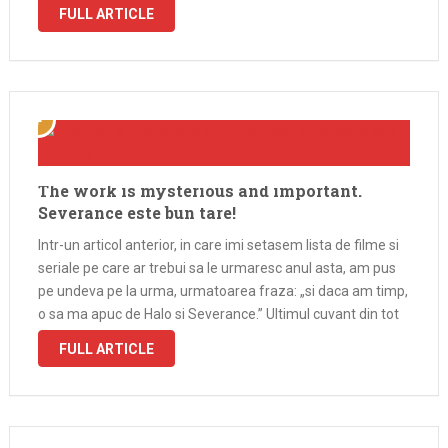
incat sa-mi …
FULL ARTICLE
The work is mysterious and important.
Severance este bun tare!
Intr-un articol anterior, in care imi setasem lista de filme si
seriale pe care ar trebui sa le urmaresc anul asta, am pus
pe undeva pe la urma, urmatoarea fraza: „si daca am timp,
o sa ma apuc de Halo si Severance.” Ultimul cuvant din tot
articolul este Severance, …
FULL ARTICLE