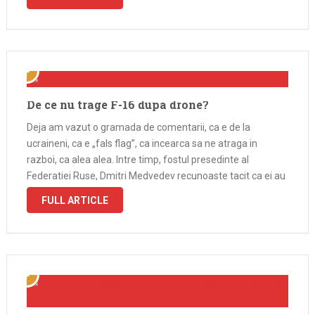
De ce nu trage F-16 dupa drone?
Deja am vazut o gramada de comentarii, ca e de la
ucraineni, ca e „fals flag”, ca incearca sa ne atraga in
razboi, ca alea alea. Intre timp, fostul presedinte al
Federatiei Ruse, Dmitri Medvedev recunoaste tacit ca ei au
fost, si scrie chestia asta pe …
FULL ARTICLE