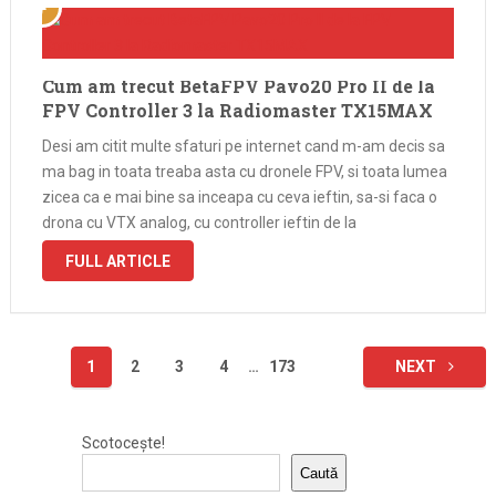
Cum am trecut BetaFPV Pavo20 Pro II de la
FPV Controller 3 la Radiomaster TX15MAX
Desi am citit multe sfaturi pe internet cand m-am decis sa
ma bag in toata treaba asta cu dronele FPV, si toata lumea
zicea ca e mai bine sa inceapa cu ceva ieftin, sa-si faca o
drona cu VTX analog, cu controller ieftin de la
Radiomaster, …
FULL ARTICLE
Paginație
1
2
3
4
…
173
NEXT
articole
Scotocește!
Caută