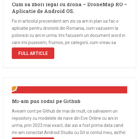
Cum sa zbori legal cu drona – DroneMap RO –
Aplicatie de Android OS.
Fix in articolul precendent am zis ca am in plan sa fac o
aplicatie pentru dronistii din Romania, cum vazusem la
polonezi cu ani in urma. Imi facusem un document word in
care imi pusesem, frumos, pe categorii, cum vreau sa
arate, ce vreau sa faca, …
FULL ARTICLE
Mi-am pus codul pe Github
Aveam cont pe Github de mai de mult, ca salvasem un
repository cu modelele de nave din Eve Online cu ani in
urma, prin 2023 mai exact, dar azi a fost prima data cand
mi-am conectat Android Studio cu Git si contul meu, astfel