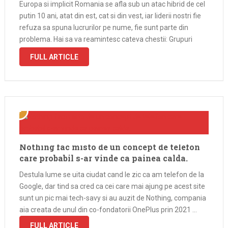
Europa si implicit Romania se afla sub un atac hibrid de cel
putin 10 ani, atat din est, cat si din vest, iar liderii nostri fie
refuza sa spuna lucrurilor pe nume, fie sunt parte din
problema. Hai sa va reamintesc cateva chestii: Grupuri
religioase conservatoare …
FULL ARTICLE
Nothing fac misto de un concept de telefon
care probabil s-ar vinde ca painea calda.
Destula lume se uita ciudat cand le zic ca am telefon de la
Google, dar tind sa cred ca cei care mai ajung pe acest site
sunt un pic mai tech-savy si au auzit de Nothing, compania
aia creata de unul din co-fondatorii OnePlus prin 2021 …
FULL ARTICLE