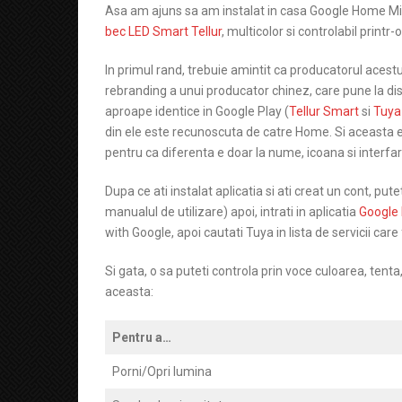
Asa am ajuns sa am instalat in casa Google Home Min
bec LED Smart Tellur
, multicolor si controlabil printr
In primul rand, trebuie amintit ca producatorul acestu
rebranding a unui producator chinez, care pune la disp
aproape identice in Google Play (
Tellur Smart
si
Tuya
din ele este recunoscuta de catre Home. Si aceasta 
pentru ca diferenta e doar la nume, icoana si interfara
Dupa ce ati instalat aplicatia si ati creat un cont, put
manualul de utilizare) apoi, intrati in aplicatia
Google
with Google, apoi cautati Tuya in lista de servicii ca
Si gata, o sa puteti controla prin voce culoarea, tent
aceasta:
Pentru a…
Porni/Opri lumina