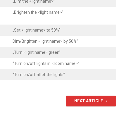
„Dim the <light name>”
„Brighten the <light name>”
„Set <light name> to 50%”
t
Dim/Brighten <light name> by 50%”
„Turn <light name> green”
“Turn on/off lights in <room name>”
“Turn on/off all of the lights”
NEXT ARTICLE