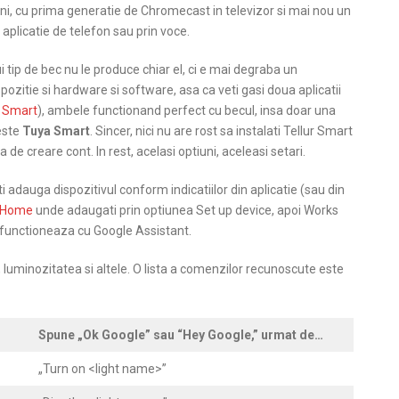
i, cu prima generatie de Chromecast in televizor si mai nou un
-o aplicatie de telefon sau prin voce.
i tip de bec nu le produce chiar el, ci e mai degraba un
ozitie si hardware si software, asa ca veti gasi doua aplicatii
 Smart
), ambele functionand perfect cu becul, insa doar una
este
Tuya Smart
. Sincer, nici nu are rost sa instalati Tellur Smart
 de creare cont. In rest, acelasi optiuni, aceleasi setari.
eti adauga dispozitivul conform indicatiilor din aplicatie (sau din
 Home
unde adaugati prin optiunea Set up device, apoi Works
re functioneaza cu Google Assistant.
a, luminozitatea si altele. O lista a comenzilor recunoscute este
Spune „Ok Google” sau “Hey Google,” urmat de…
„Turn on <light name>”