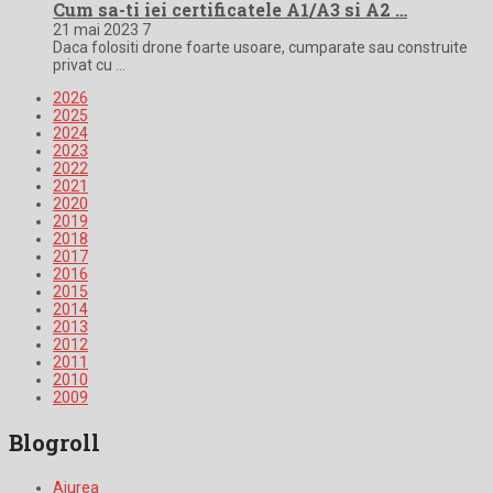
Cum sa-ti iei certificatele A1/A3 si A2 …
21 mai 2023
7
Daca folositi drone foarte usoare, cumparate sau construite
privat cu …
2026
2025
2024
2023
2022
2021
2020
2019
2018
2017
2016
2015
2014
2013
2012
2011
2010
2009
Blogroll
Aiurea