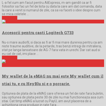
L-a fel cum am facut pentru AliExpress, m-am gandit ca ar fi
folositor sa fac un fel de lista cu data la care am dat comanda, data
la care a venit si numarul de zile, ca sa va faceti o idee despre cum
se mica coletele …
Full Article
Accesorii pentru casti Logitech G733
Nu-s mare audiofil, si daca as fi ar fi mai mare durerea pentru ca am
niste traume auditive, de la petarde, tras benzi intregi de mitraliera,
stat pe langa lansatoare de AG-7 fara vata in urechi. Dar cat aud si
eu cat de cat, imi place …
Full Article
My wallet de la eMAG nu mai este My wallet cum il
stiai tu, e cu HeyBlu si e o porcarie.
Optiunea de plata de la eMAG care oferea un fel de rate fara buletin,
sau optiunea de plata peste 30 de zile nu mai functioneaza asa cum
stiai. Cat timp eMAG a lucrat cu PayU, am avut placerea de a
achizitiona ceva produse in rate fara …