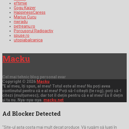
eftimie
Gogu Kaizer
HappinessCaress
Marius Cucu
nwradu
petreanu.ro
Porcusorul Radioactiv
spuse.ro
utopiabalcanica
Macku
Cel mai tehnic blog personal evar
Copyright © 2026
Macku
"E al meu, îți spun, al meu! Totul este al meu! Nu poți avea
continutul pentru că e al meu! Poți să-l citești (te rog); poți să-l
citezi (mulțumesc); dar tot îl dețin pentru că e al meu! Eu îl dețin
și tu nu. Nya-nya-nya.
macku.net
Ad Blocker Detected
"Site-ul asta costa mai mult decat produce. Vă rugăm să luați în