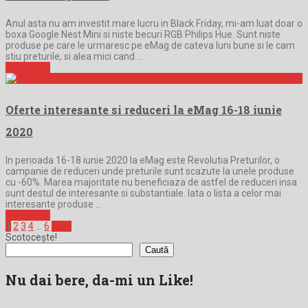
Anul asta nu am investit mare lucru in Black Friday, mi-am luat doar o
boxa Google Nest Mini si niste becuri RGB Philips Hue. Sunt niste
produse pe care le urmaresc pe eMag de cateva luni bune si le cam
stiu preturile, si alea mici cand …
Full Article
Oferte interesante si reduceri la eMag 16-18 iunie
2020
In perioada 16-18 iunie 2020 la eMag este Revolutia Preturilor, o
campanie de reduceri unde preturile sunt scazute la unele produse
cu -60%. Marea majoritate nu beneficiaza de astfel de reduceri insa
sunt destul de interesante si substantiale. Iata o lista a celor mai
interesante produse …
Full Article
Paginație
1
2
3
4
…
6
Next
Scotocește!
articole
Caută
Nu dai bere, da-mi un Like!