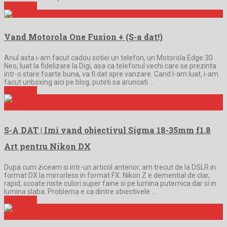
Full Article
Vand Motorola One Fusion + (S-a dat!)
Anul asta i-am facut cadou sotiei un telefon, un Motorola Edge 30
Neo, luat la fidelizare la Digi, asa ca telefonul vechi care se prezinta
intr-o stare foarte buna, va fi dat spre vanzare. Cand l-am luat, i-am
facut unboxing aici pe blog, puteti sa aruncati …
Full Article
S-A DAT | Imi vand obiectivul Sigma 18-35mm f1.8
Art pentru Nikon DX
Dupa cum ziceam si intr-un articol anterior, am trecut de la DSLR in
format DX la mirrorless in format FX. Nikon Z e demential de clar,
rapid, scoate niste culori super faine si pe lumina puternica dar si in
lumina slaba. Problema e ca dintre obiectivele …
Full Article