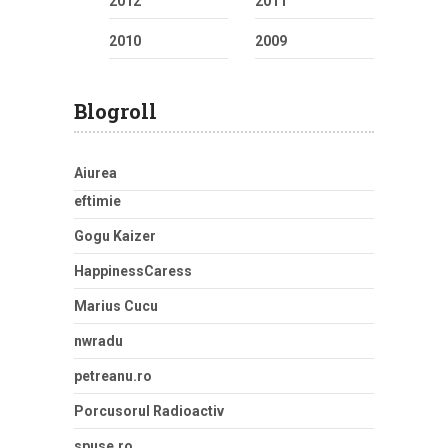
2012
2011
2010
2009
Blogroll
Aiurea
eftimie
Gogu Kaizer
HappinessCaress
Marius Cucu
nwradu
petreanu.ro
Porcusorul Radioactiv
spuse.ro