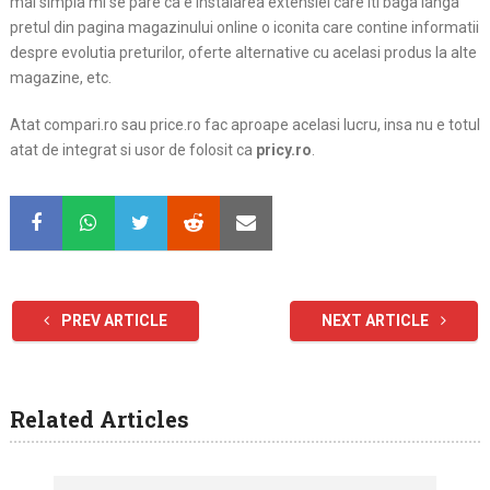
mai simpla mi se pare ca e instalarea extensiei care iti baga langa
pretul din pagina magazinului online o iconita care contine informatii
despre evolutia preturilor, oferte alternative cu acelasi produs la alte
magazine, etc.
Atat compari.ro sau price.ro fac aproape acelasi lucru, insa nu e totul
atat de integrat si usor de folosit ca
pricy.ro
.
PREV ARTICLE
NEXT ARTICLE
Related Articles