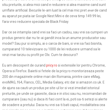
stiu preturile, si alea mici cand e reducere si alea maxime cand sunt
umflate artificial. Becurile le-am luat la cel mai mic pret
ever
de cand
au aparut pe piata iar Google Nest Mini e de ceva timp 149.99 lei,
fara vreo reducere speciala de Black Friday.
Dar ce se intampla cand vrei sa faci un cadou, sau vrei sa cumperi un
produs generic dar nu te-ai gandit inca la un anume producator sau
model? Sau pur si simplu, ai o carca de bani, si vrei sa faci bisnita,
cumparand 10 televizoare cu 1000 de lei reducere urmand sa le
vinzi mai tarziu cu profit pe Olx. Cum te descurci?
Eu am descoperit de curand
pricy.ro
si extensiile lor pentru Chrome,
Opera si Firefox. Baietii si fetele de la pricy.ro monitorizeaza peste
200 din magazinele online mari din Romania, printre care eMag,
evoMAG, f64, Flanco, CEL, Media Galaxy, etc dar si amazon.co.uk. E
de ajuns sa cauti un produs pe site-ul lor si vezi imediat istoricul
preturile, pe unde se gaseste, daca e in stoc sau nu, recomandari de
cumparare (sau nu) si daca iti faci cont la ei, poti sa-ti setezi si alerte
de scadere a pretului. Daca nu vrei sa-ti bati capul, modalitatea cea