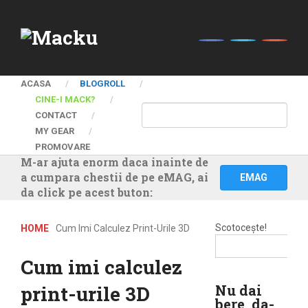
ACASA
BLOGROLL
CINE-I MACK?
CONTACT
MY GEAR
PROMOVARE
M-ar ajuta enorm daca inainte de
a cumpara chestii de pe eMAG, ai
EMAG
da click pe acest buton:
Scotocește!
HOME
Cum Imi Calculez Print-Urile 3D
Cum imi calculez
print-urile 3D
Nu dai
bere, da-