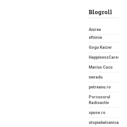
Blogroll
Aiurea
eftimie
Gogu Kaizer
HappinessCaress
Marius Cucu
nwradu
petreanu.ro
Porcusorul
Radioactiv
spuse.ro
utopiabalcanica