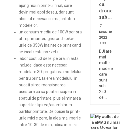
cu
ajung nici in print-ul final, care
drone
devin mai apoi deseu, dar sunt
sub …
absolut necesari in majoritatea
modelelor.
7
un consum mediu de 100W per ora
ianuarie
2022
al imprimantei, ignorand spike-
133
urile de 350W inainte de print cand
DJI are
se incalzeste nozzel-ul.
mai
labor cost 50 de lei pe ora, in asta
multe
include, daca este necesar,
modele
modelare 3D, pregatirea modelului
care
pentru print, taierea modelului in
sunt
bucati si redimensionarea
sub
acestora ca sa poata incapea in
250
de …
spatiul de printare, plus eliminarea
suportilor, lipirea/asamblarea
partilor printate. De obicei la print-
urile mici e zero, la alea mai mari e
intre 10-30 de min, adica intre 5 si