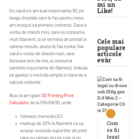
mi un
Like!
De cand mi-am luat imprimanta 3D, pe
langa chestiile care le fac pentru mine,
am inceput sa primesc comenzi. Daca e
vorba de chestii mici, care nu consuma
mult filament, si se termina de printat in
Cele mai
populare
cateva minute, atunci le fac moka. Dar
articole
cand e vorba de chestii mari, care
evăr
dureaza zeci de ore, si consuma
cantitati importante de filament, trebuia
sa gasesc o metoda simpla si clara de a
calcula costurile.
Asa ca am gasit
3D Printing Price
Calculator
de la PRUSA3D, unde:
folosesc moneda LEU
Cum
markup de 20% la filament ca sa
sa fii
acopar costurile suportilor de print
legal
care nu raman nici pe rola, si nu