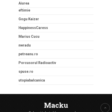
Aiurea
eftimie
Gogu Kaizer
HappinessCaress
Marius Cucu
nwradu
petreanu.ro
Porcusorul Radioactiv
spuse.ro
utopiabalcanica
Macku