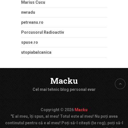
Marius Cucu
nwradu
petreanu.ro
Porcusorul Radioactiv
spuse.ro
utopiabalcanica
Macku
Cel mai tehnic blog personal evar
Copyright © 2026
Macku
"E al meu, îți spun, al meu! Totul este al meu! Nu poți avea
continutul pentru că e al meu! Poți să-l citești (te rog); poți să-l