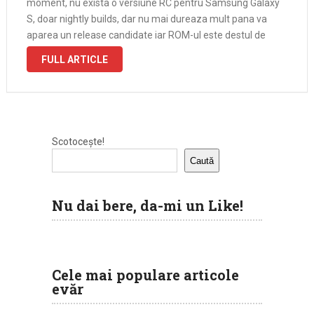
moment, nu exista o versiune RC pentru Samsung Galaxy
S, doar nightly builds, dar nu mai dureaza mult pana va
aparea un release candidate iar ROM-ul este destul de
stabil incat sa fie folosit. Eu personal il …
FULL ARTICLE
Scotocește!
Caută
Nu dai bere, da-mi un Like!
Cele mai populare articole
evăr