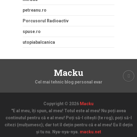
petreanu.ro
Porcusorul Radioactiv
spuse.ro
utopiabalcanica
Macku
Cel mai tehnic blog personal evar
Copyright © 2026
Macku
"E al meu, îți spun, al meu! Totul este al meu! Nu poți avea
continutul pentru că e al meu! Poți să-l citești (te rog); poți să-l
citezi (mulțumesc); dar tot îl dețin pentru că e al meu! Eu îl dețin
și tu nu. Nya-nya-nya.
macku.net