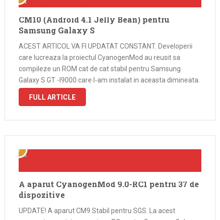
CM10 (Android 4.1 Jelly Bean) pentru
Samsung Galaxy S
ACEST ARTICOL VA FI UPDATAT CONSTANT. Developerii
care lucreaza la proiectul CyanogenMod au reusit sa
compileze un ROM cat de cat stabil pentru Samsung
Galaxy S GT -I9000 care l-am instalat in aceasta dimineata.
Pentru o instalare de succes a CyanogenMod10 aveti
FULL ARTICLE
nevoie de un fisier …
A aparut CyanogenMod 9.0-RC1 pentru 37 de
dispozitive
UPDATE! A aparut CM9 Stabil pentru SGS. La acest