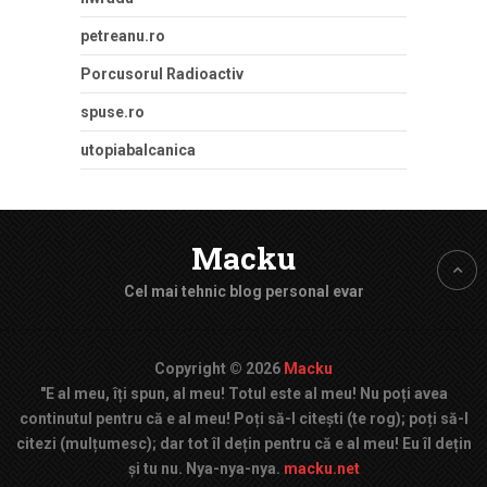
petreanu.ro
Porcusorul Radioactiv
spuse.ro
utopiabalcanica
Macku
Cel mai tehnic blog personal evar
Copyright © 2026
Macku
"E al meu, îți spun, al meu! Totul este al meu! Nu poți avea
continutul pentru că e al meu! Poți să-l citești (te rog); poți să-l
citezi (mulțumesc); dar tot îl dețin pentru că e al meu! Eu îl dețin
și tu nu. Nya-nya-nya.
macku.net