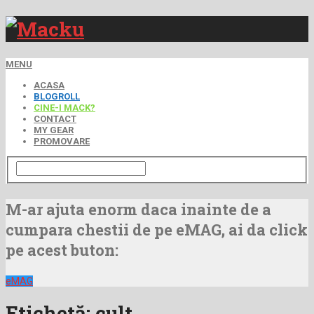
MENU
ACASA
BLOGROLL
CINE-I MACK?
CONTACT
MY GEAR
PROMOVARE
M-ar ajuta enorm daca inainte de a
cumpara chestii de pe eMAG, ai da click
pe acest buton:
eMAG
Etichetă:
cult