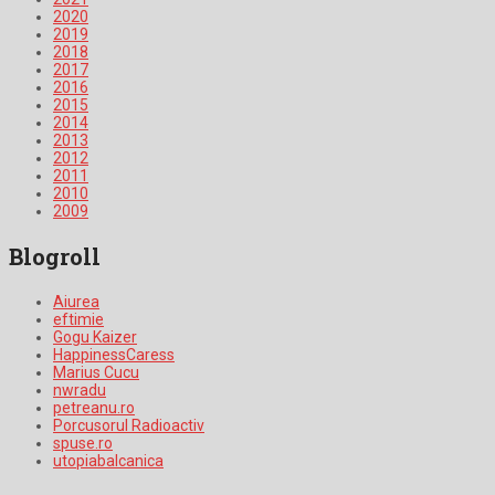
2020
2019
2018
2017
2016
2015
2014
2013
2012
2011
2010
2009
Blogroll
Aiurea
eftimie
Gogu Kaizer
HappinessCaress
Marius Cucu
nwradu
petreanu.ro
Porcusorul Radioactiv
spuse.ro
utopiabalcanica