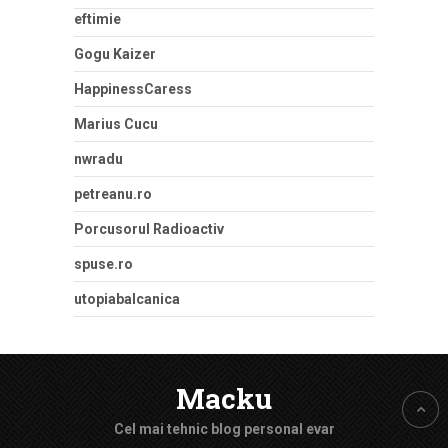
eftimie
Gogu Kaizer
HappinessCaress
Marius Cucu
nwradu
petreanu.ro
Porcusorul Radioactiv
spuse.ro
utopiabalcanica
Macku
Cel mai tehnic blog personal evar