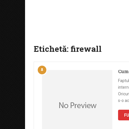
Etichetă:
firewall
Cum 
Faptul
intern
Oricum
s-o a
FU