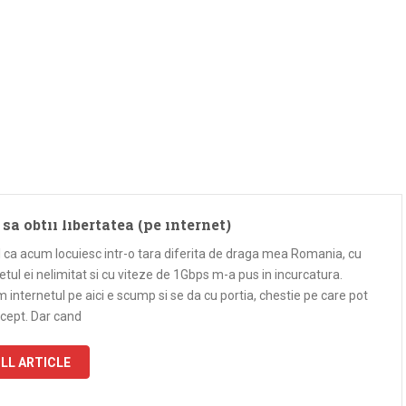
sa obtii libertatea (pe internet)
 ca acum locuiesc intr-o tara diferita de draga mea Romania, cu
etul ei nelimitat si cu viteze de 1Gbps m-a pus in incurcatura.
 internetul pe aici e scump si se da cu portia, chestie pe care pot
ccept. Dar cand
LL ARTICLE