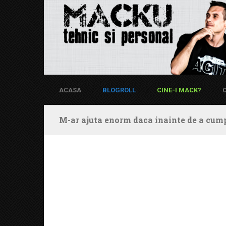
ACASA
BLOGROLL
CINE-I MACK?
M-ar ajuta enorm daca inainte de a cump