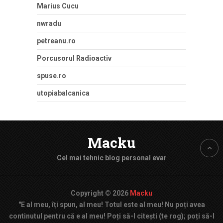
Marius Cucu
nwradu
petreanu.ro
Porcusorul Radioactiv
spuse.ro
utopiabalcanica
Macku
Cel mai tehnic blog personal evar
Copyright © 2026
Macku
"E al meu, îți spun, al meu! Totul este al meu! Nu poți avea
continutul pentru că e al meu! Poți să-l citești (te rog); poți să-l