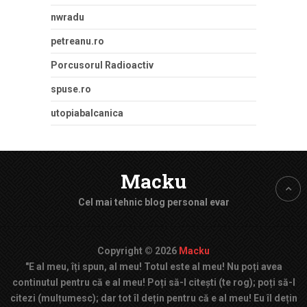
nwradu
petreanu.ro
Porcusorul Radioactiv
spuse.ro
utopiabalcanica
Macku
Cel mai tehnic blog personal evar
Copyright © 2026
Macku
"E al meu, îți spun, al meu! Totul este al meu! Nu poți avea
continutul pentru că e al meu! Poți să-l citești (te rog); poți să-l
citezi (mulțumesc); dar tot îl dețin pentru că e al meu! Eu îl dețin