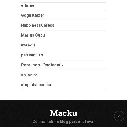
eftimie
Gogu Kaizer
HappinessCaress
Marius Cucu
nwradu
petreanu.ro
Porcusorul Radioactiv
spuse.ro
utopiabalcanica
Macku
Cel mai tehnic blog personal evar