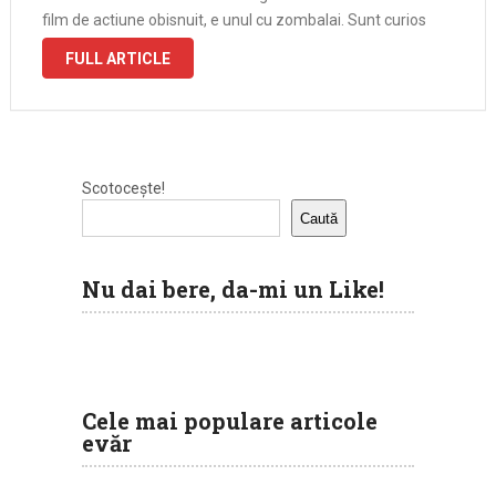
film de actiune obisnuit, e unul cu zombalai. Sunt curios
daca e mai fain ca Resident Evil Retribution, care a
FULL ARTICLE
compensat lipsa …
Scotocește!
Caută
Nu dai bere, da-mi un Like!
Cele mai populare articole
evăr