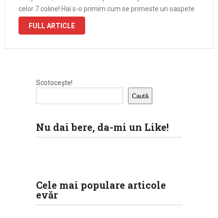
celor 7 coline! Hai s-o primim cum se primeste un oaspete
de seama venit tocmai …
FULL ARTICLE
Scotocește!
Caută
Nu dai bere, da-mi un Like!
Cele mai populare articole
evăr