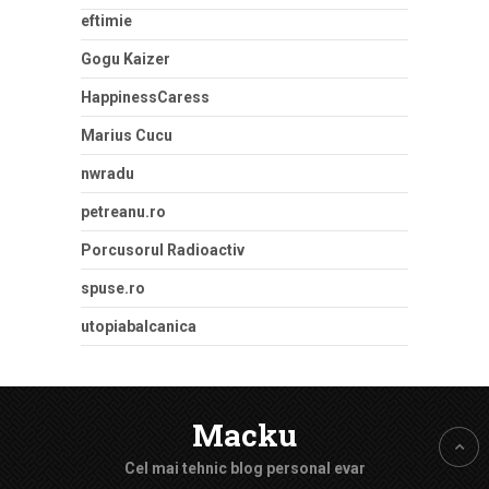
eftimie
Gogu Kaizer
HappinessCaress
Marius Cucu
nwradu
petreanu.ro
Porcusorul Radioactiv
spuse.ro
utopiabalcanica
Macku
Cel mai tehnic blog personal evar