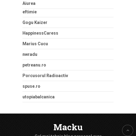
Aiurea
eftimie
Gogu Kaizer
HappinessCaress
Marius Cucu
nwradu
petreanu.ro
Porcusorul Radioactiv
spuse.ro
utopiabalcanica
Macku