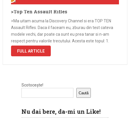
>Top Ten Assault Rifles
>Ma uitam acuma la Discovery Channel si era TOP TEN
Assault Rifles. Daca il faceam eu, zburau din test cateva
modele vechi, dar poate ca sunt eu prea tanar si n-am
respect pentru valorile trecutului. Acesta este topul: 1.
AK47 (binemeritat loc)2. M16 (o pusca faina)3. …
FULL ARTICLE
Scotocește!
Caută
Nu dai bere, da-mi un Like!