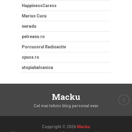
HappinessCaress
Marius Cucu
nwradu
petreanu.ro
Porcusorul Radioactiv
spuse.ro
utopiabalcanica
Macku
Cel mai tehnic blog personal evar
Copyright © 2026
Macku