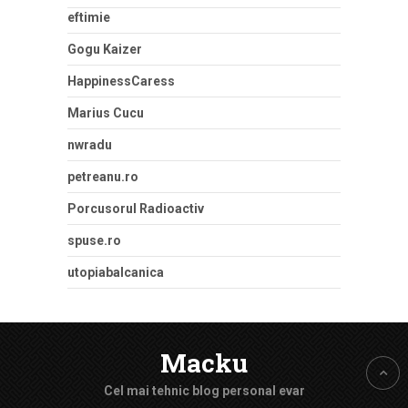
eftimie
Gogu Kaizer
HappinessCaress
Marius Cucu
nwradu
petreanu.ro
Porcusorul Radioactiv
spuse.ro
utopiabalcanica
Macku
Cel mai tehnic blog personal evar