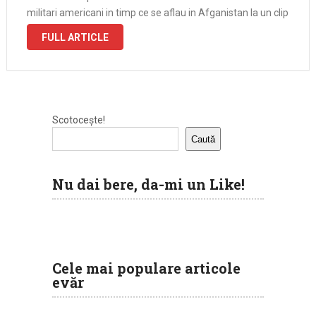
militari americani in timp ce se aflau in Afganistan la un clip
cu majorete. Daca in cel original va puteti delecta
FULL ARTICLE
Scotocește!
Caută
Nu dai bere, da-mi un Like!
Cele mai populare articole
evăr