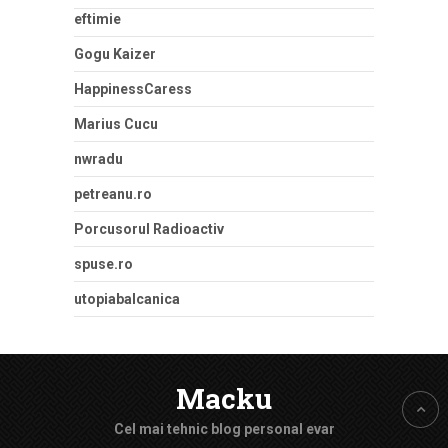
eftimie
Gogu Kaizer
HappinessCaress
Marius Cucu
nwradu
petreanu.ro
Porcusorul Radioactiv
spuse.ro
utopiabalcanica
Macku
Cel mai tehnic blog personal evar