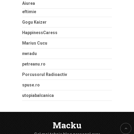
Aiurea
eftimie
Gogu Kaizer
HappinessCaress
Marius Cucu
nwradu
petreanu.ro
Porcusorul Radioactiv
spuse.ro
utopiabalcanica
Macku