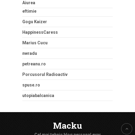
Aiurea
eftimie
Gogu Kaizer
HappinessCaress
Marius Cucu
nwradu
petreanu.ro
Porcusorul Radioactiv
spuse.ro
utopiabalcanica
Macku
Cel mai tehnic blog personal evar