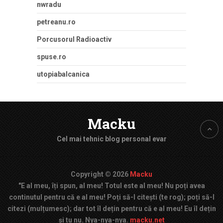
nwradu
petreanu.ro
Porcusorul Radioactiv
spuse.ro
utopiabalcanica
Macku
Cel mai tehnic blog personal evar
Copyright © 2026
Macku
"E al meu, îți spun, al meu! Totul este al meu! Nu poți avea
continutul pentru că e al meu! Poți să-l citești (te rog); poți să-l
citezi (mulțumesc); dar tot îl dețin pentru că e al meu! Eu îl dețin
și tu nu. Nya-nya-nya.
macku.net