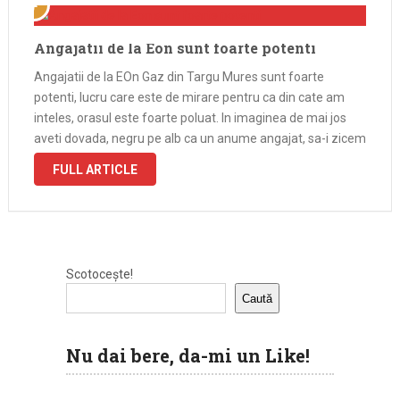
Angajatii de la Eon sunt foarte potenti
Angajatii de la EOn Gaz din Targu Mures sunt foarte
potenti, lucru care este de mirare pentru ca din cate am
inteles, orasul este foarte poluat. In imaginea de mai jos
aveti dovada, negru pe alb ca un anume angajat, sa-i zicem
Aurel, cand vine „numai …
FULL ARTICLE
Scotocește!
Caută
Nu dai bere, da-mi un Like!