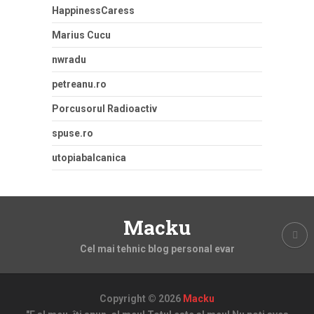
HappinessCaress
Marius Cucu
nwradu
petreanu.ro
Porcusorul Radioactiv
spuse.ro
utopiabalcanica
Macku
Cel mai tehnic blog personal evar
Copyright © 2026
Macku