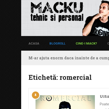
ACASA
BLOGROLL
CINE-I MACK?
M-ar ajuta enorm daca inainte de a cump
Etichetă:
romercial
Ulti
Poate