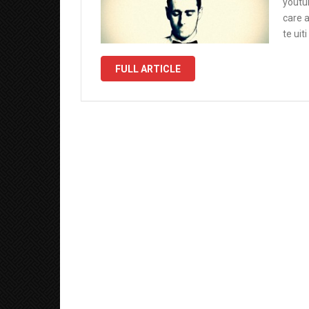
youtu
care a
te uit
FULL ARTICLE