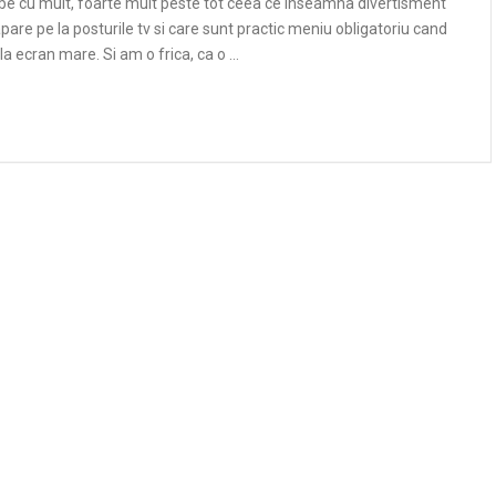
be cu mult, foarte mult peste tot ceea ce inseamna divertisment
pare pe la posturile tv si care sunt practic meniu obligatoriu cand
i la ecran mare. Si am o frica, ca o …