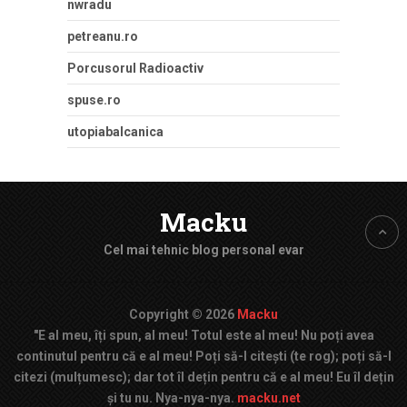
nwradu
petreanu.ro
Porcusorul Radioactiv
spuse.ro
utopiabalcanica
Macku
Cel mai tehnic blog personal evar
Copyright © 2026
Macku
"E al meu, îți spun, al meu! Totul este al meu! Nu poți avea
continutul pentru că e al meu! Poți să-l citești (te rog); poți să-l
citezi (mulțumesc); dar tot îl dețin pentru că e al meu! Eu îl dețin
și tu nu. Nya-nya-nya.
macku.net