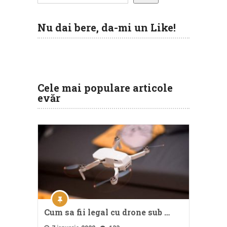
Nu dai bere, da-mi un Like!
Cele mai populare articole
evăr
Cum sa fii legal cu drone sub …