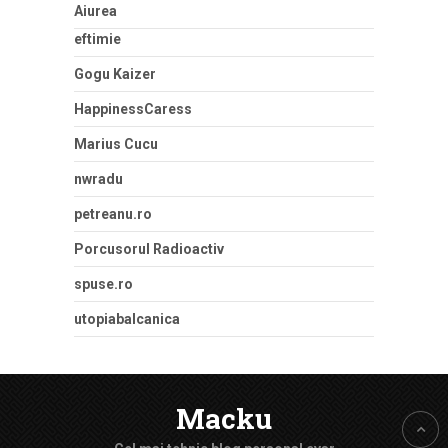
Aiurea
eftimie
Gogu Kaizer
HappinessCaress
Marius Cucu
nwradu
petreanu.ro
Porcusorul Radioactiv
spuse.ro
utopiabalcanica
Macku