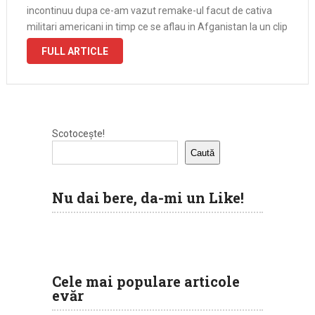
incontinuu dupa ce-am vazut remake-ul facut de cativa
militari americani in timp ce se aflau in Afganistan la un clip
cu majorete. Daca in cel original va puteti delecta
FULL ARTICLE
Scotocește!
Caută
Nu dai bere, da-mi un Like!
Cele mai populare articole
evăr