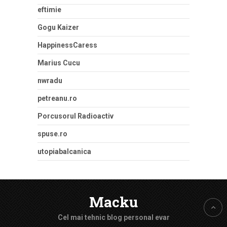
eftimie
Gogu Kaizer
HappinessCaress
Marius Cucu
nwradu
petreanu.ro
Porcusorul Radioactiv
spuse.ro
utopiabalcanica
Macku
Cel mai tehnic blog personal evar