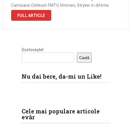
Camioane Oshkosh FMTV, Hmmwv, Stryker in diferite
configuratii, insa fara armamentul la vedere, doar
FULL ARTICLE
platformele. A train with a shitload of democracy, …
Scotocește!
Caută
Nu dai bere, da-mi un Like!
Cele mai populare articole
evăr