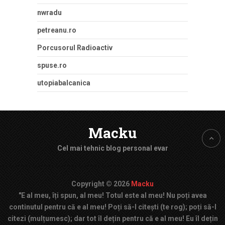
nwradu
petreanu.ro
Porcusorul Radioactiv
spuse.ro
utopiabalcanica
Macku
Cel mai tehnic blog personal evar
Copyright © 2026
Macku
"E al meu, îți spun, al meu! Totul este al meu! Nu poți avea
continutul pentru că e al meu! Poți să-l citești (te rog); poți să-l
citezi (mulțumesc); dar tot îl dețin pentru că e al meu! Eu îl dețin