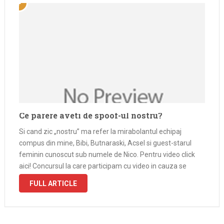
Ce parere aveti de spoof-ul nostru?
Si cand zic „nostru” ma refer la mirabolantul echipaj
compus din mine, Bibi, Butnaraski, Acsel si guest-starul
feminin cunoscut sub numele de Nico. Pentru video click
aici! Concursul la care participam cu video in cauza se
cheama Grand Spoof 2012 si ne-ar placea daca ati arunca
FULL ARTICLE
o …