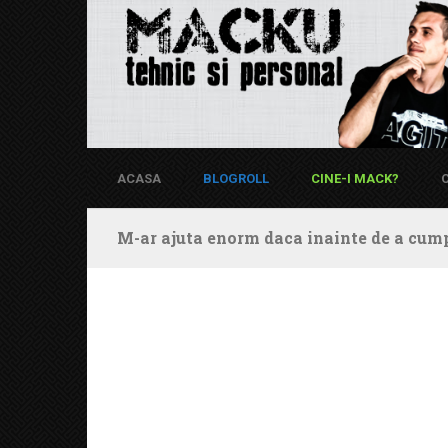
ACASA
BLOGROLL
CINE-I MACK?
M-ar ajuta enorm daca inainte de a cump