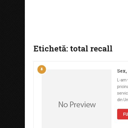
Etichetă:
total recall
Sex,
L-am v
pricin
servic
din U
FU