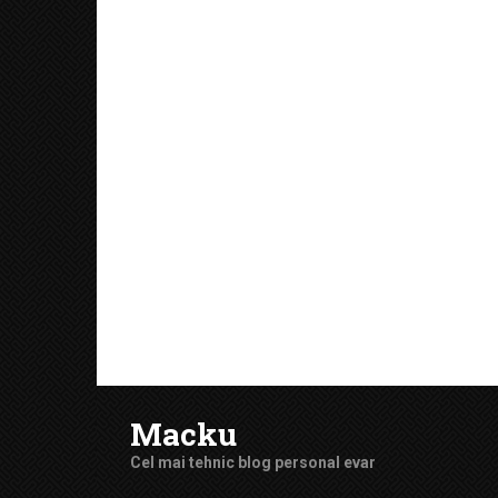
Macku
Cel mai tehnic blog personal evar