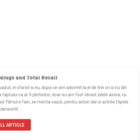
 drugs and Total Recall
azut, in sfarsit si eu, dupa ce-am adormit la el de trei ori si nu din
a faptului ca ar fi plictisitor, doar eu am fost obosit zilele astea, cu
iul. Filmul e fain, se merita vazut, pentru actori dar si actrite (tipele
nderworld …
LL ARTICLE