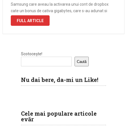
Samsung care aveau la activarea unui cont de dropbox
cate un bonus de cativa gigabytes, care s-au adunat si
aveam la un moment dat cam peste …
FULL ARTICLE
Scotocește!
Caută
Nu dai bere, da-mi un Like!
Cele mai populare articole
evăr