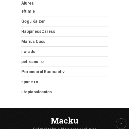
Aiurea
eftimie
Gogu Kaizer
HappinessCaress
Marius Cucu
nwradu
petreanu.ro
Porcusorul Radioactiv
spuse.ro
utopiabalcanica
Macku