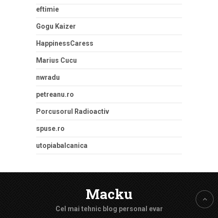
eftimie
Gogu Kaizer
HappinessCaress
Marius Cucu
nwradu
petreanu.ro
Porcusorul Radioactiv
spuse.ro
utopiabalcanica
Macku
Cel mai tehnic blog personal evar