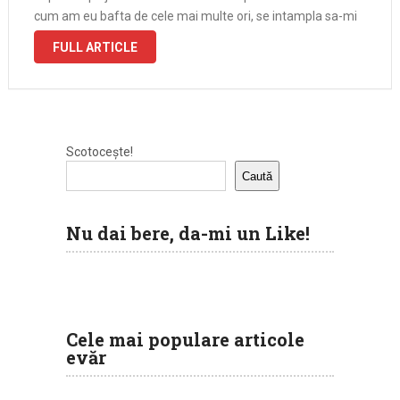
cum am eu bafta de cele mai multe ori, se intampla sa-mi
vina tramvaiul in timp ce …
FULL ARTICLE
Scotocește!
Caută
Nu dai bere, da-mi un Like!
Cele mai populare articole
evăr