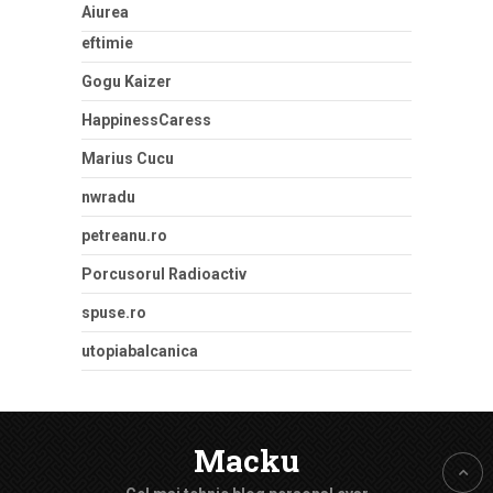
Aiurea
eftimie
Gogu Kaizer
HappinessCaress
Marius Cucu
nwradu
petreanu.ro
Porcusorul Radioactiv
spuse.ro
utopiabalcanica
Macku