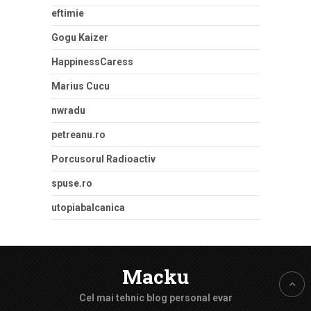
eftimie
Gogu Kaizer
HappinessCaress
Marius Cucu
nwradu
petreanu.ro
Porcusorul Radioactiv
spuse.ro
utopiabalcanica
Macku
Cel mai tehnic blog personal evar