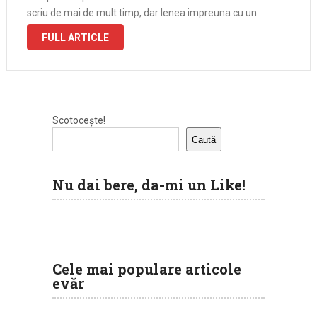
scriu de mai de mult timp, dar lenea impreuna cu un
program cum n-am avut in viata mea la serviciu …
FULL ARTICLE
Scotocește!
Caută
Nu dai bere, da-mi un Like!
Cele mai populare articole
evăr