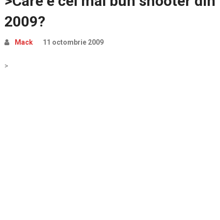
>Care e cel mai bun shooter din
2009?
Mack
11 octombrie 2009
>