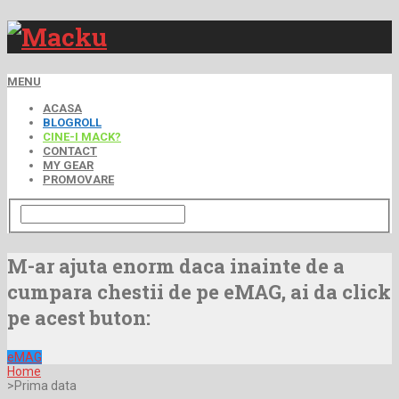
MENU
ACASA
BLOGROLL
CINE-I MACK?
CONTACT
MY GEAR
PROMOVARE
M-ar ajuta enorm daca inainte de a
cumpara chestii de pe eMAG, ai da click
pe acest buton:
eMAG
Home
>Prima data