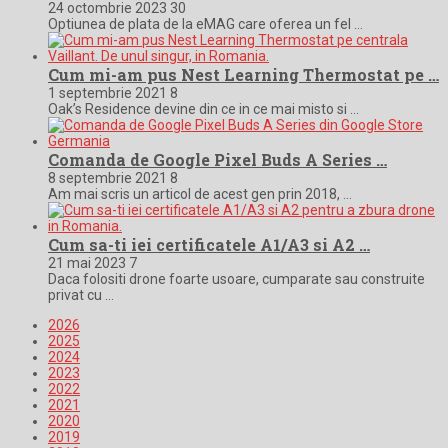
24 octombrie 2023
30
Optiunea de plata de la eMAG care oferea un fel …
Cum mi-am pus Nest Learning Thermostat pe …
1 septembrie 2021
8
Oak’s Residence devine din ce in ce mai misto si …
Comanda de Google Pixel Buds A Series …
8 septembrie 2021
8
Am mai scris un articol de acest gen prin 2018, …
Cum sa-ti iei certificatele A1/A3 si A2 …
21 mai 2023
7
Daca folositi drone foarte usoare, cumparate sau construite
privat cu …
2026
2025
2024
2023
2022
2021
2020
2019