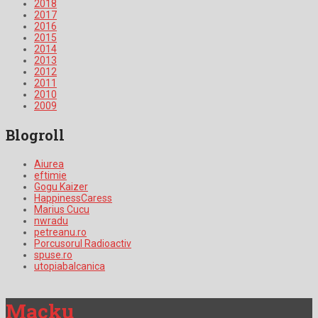
2018
2017
2016
2015
2014
2013
2012
2011
2010
2009
Blogroll
Aiurea
eftimie
Gogu Kaizer
HappinessCaress
Marius Cucu
nwradu
petreanu.ro
Porcusorul Radioactiv
spuse.ro
utopiabalcanica
Macku