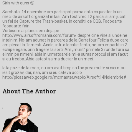
Girls with guns 🙂
Sambata, 14 noiembrie am participat prima data ca jucator la un
meci de airsoft organizat in Iasi. Am fost vreo 12 parca, si am jucat
un fel de Capture the Trash-basket, in conditii de CQB. Fooooarte
fooaaarte fain.
Vorbisem ai planuisem deja pe
http://www.airsoftromania.com/forum/ despre cine vine si unde ne
intalnim. Ne-am adunat in parcarea de la Carrefour Felicia dupa care
am plecat la Tomesti. Acolo, intr-o locatie ferita, ne-am impartit in 2
echipe egale, prin tragere la sorti. Am „murit” primele 3 runde fara sa
elimin pe nimeni, abia in urmatoarele mi-a suras norocul si am facut
si eu treaba..Abia astept sa ma duc iar la un meci.
Iata poze de la meci, nu am avut timp sa fac prea multe si nici n-au
iesit grozav, dar, nah, am si eu cateva acolo…
http://picasaweb.google.ro/mcmaster.wapix/Airsoft14Noiembrie#
About The Author