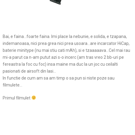
Bai, e faina…foarte faina. Imi place la nebunie, e solida, e tzapana,
indemanoasa, nici prea grea nici prea usoara…are incarcator HiCap,
baterie minitype (nu mai stiu cati mAh), si e tzaaaaava…Cel mai rau
mi-a parut ca n-am putut azi s-o incerc (am tras vreo 2 bb-uri pe
fereastra la foc cu foc) insa maine ma duc la un joc cu ceilalti
pasionati de airsoft din Iasi…
In functie de cum am sa am timp o sa pun si niste poze sau
filmulete…
Primul filmulet